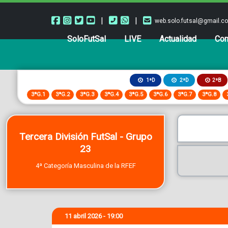
|
|
web.solo.futsal@gmail.c
SoloFutSal
LIVE
Actualidad
Com
2ªB
1ªD
2ªD
3ªG.1
3ªG.2
3ªG.3
3ªG.4
3ªG.5
3ªG.6
3ªG.7
3ªG.8
Tercera División FutSal - Grupo
23
4ª Categoría Masculina de la RFEF
11 abril 2026 - 19:00