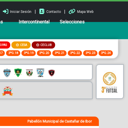
|
|
Iniciar Sesión
Contacto
Mapa Web
ns
Intercontinental
Selecciones
OPAS
CESA
CECLUB
17
3ªG.18
3ªG.19
3ªG.20
3ªG.21
3ªG.22
3ªG.23
3ªG.24
Pabellón Municipal de Castañar de Ibor