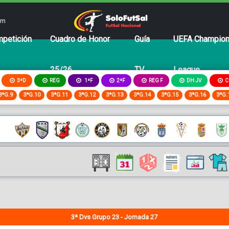
om
petición
Cuadro de Honor
Guía
UEFA Champio
25/26
TV
League
3ªD
REG
2ªF
REG F
DH JV
C
1ªF
3ªG.9
3ªG.10
3ªG.11
3ªG.12
3ªG.13
3ªG.14
3ªG.15
3ªG.16
3ªG.
3ª Dvs Grupo 23 - Jornada 27