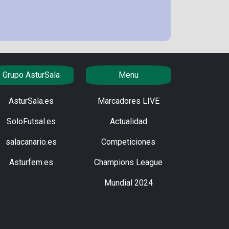
Grupo AsturSala
Menu
AsturSala.es
Marcadores LIVE
SoloFutsal.es
Actualidad
salacanario.es
Competiciones
Asturfem.es
Champions League
Mundial 2024