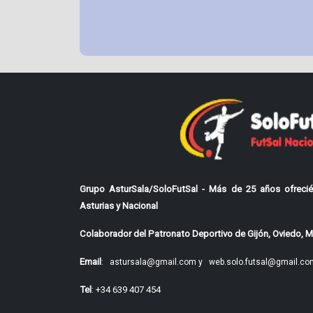
Grupo AsturSala/SoloFutSal - Más de 25 años ofrecié
Asturias y Nacional
Colaborador del Patronato Deportivo de Gijón, Oviedo, Mi
Email
:
astursala@gmail.com y
web.solo.futsal@gmail.co
Tel
: +34 639 407 454