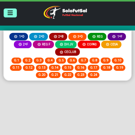
2ªB
3ªD
REG
1ªD
2ªD
1ªF
2ªF
REG F
DH JV
COPAS
CESA
CECLUB
G.1
G.2
G.3
G.4
G.5
G.6
G.7
G.8
G.9
G.10
G.11
G.12
G.13
G.14
G.15
G.16
G.17
G.18
G.19
G.20
G.21
G.22
G.23
G.24