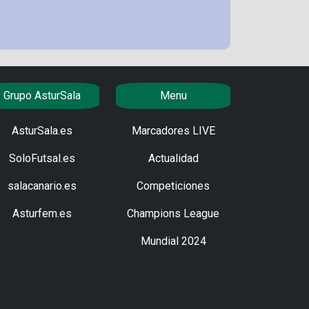
Grupo AsturSala
Menu
AsturSala.es
Marcadores LIVE
SoloFutsal.es
Actualidad
salacanario.es
Competiciones
Asturfem.es
Champions League
Mundial 2024