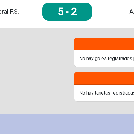
5
-
2
al F.S.
A
No hay goles registrados 
No hay tarjetas registrada