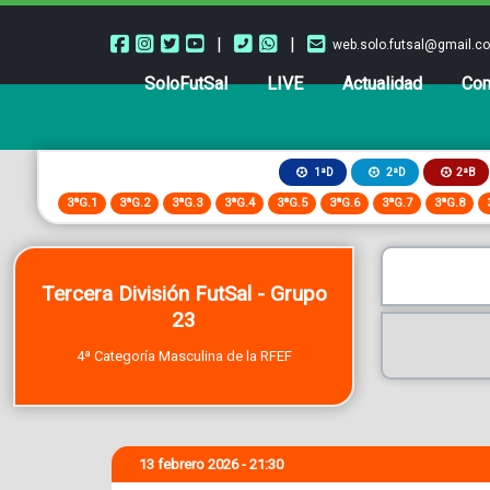
|
|
web.solo.futsal@gmail.c
SoloFutSal
LIVE
Actualidad
Com
2ªB
1ªD
2ªD
3ªG.1
3ªG.2
3ªG.3
3ªG.4
3ªG.5
3ªG.6
3ªG.7
3ªG.8
Tercera División FutSal - Grupo
23
4ª Categoría Masculina de la RFEF
13 febrero 2026 - 21:30