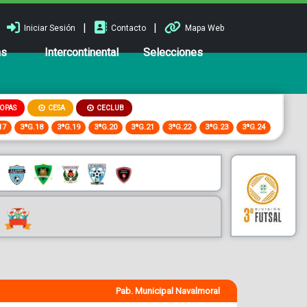
|
|
Iniciar Sesión
Contacto
Mapa Web
ns
Intercontinental
Selecciones
OPAS
CESA
CECLUB
17
3ªG.18
3ªG.19
3ªG.20
3ªG.21
3ªG.22
3ªG.23
3ªG.24
Pab. Municipal Navalmoral