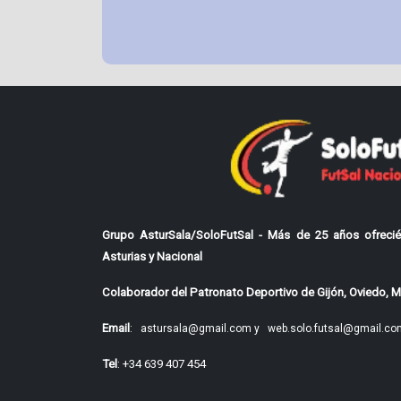
Grupo AsturSala/SoloFutSal - Más de 25 años ofrecié
Asturias y Nacional
Colaborador del Patronato Deportivo de Gijón, Oviedo, Mi
Email
:
astursala@gmail.com y
web.solo.futsal@gmail.co
Tel
: +34 639 407 454