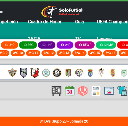
om
petición
Cuadro de Honor
Guía
UEFA Champio
25/26
TV
League
3ªD
REG
2ªF
REG F
DH JV
C
1ªF
3ªG.9
3ªG.10
3ªG.11
3ªG.12
3ªG.13
3ªG.14
3ªG.15
3ªG.16
3ªG.
3ª Dvs Grupo 23 - Jornada 20