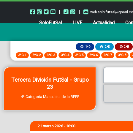
|
|
web.solo.futsal@gmail.c
SoloFutSal
LIVE
Actualidad
Com
2ªB
1ªD
2ªD
3ªG.1
3ªG.2
3ªG.3
3ªG.4
3ªG.5
3ªG.6
3ªG.7
3ªG.8
Tercera División FutSal - Grupo
23
4ª Categoría Masculina de la RFEF
21 marzo 2026 - 18:00