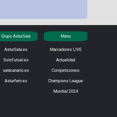
Grupo AsturSala
Menu
AsturSala.es
Marcadores LIVE
SoloFutsal.es
Actualidad
salacanario.es
Competiciones
Asturfem.es
Champions League
Mundial 2024