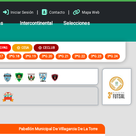
|
|
Iniciar Sesión
Contacto
Mapa Web
ns
Intercontinental
Selecciones
OPAS
CESA
CECLUB
17
3ªG.18
3ªG.19
3ªG.20
3ªG.21
3ªG.22
3ªG.23
3ªG.24
Pabellón Municipal De Villagarcia De La Torre