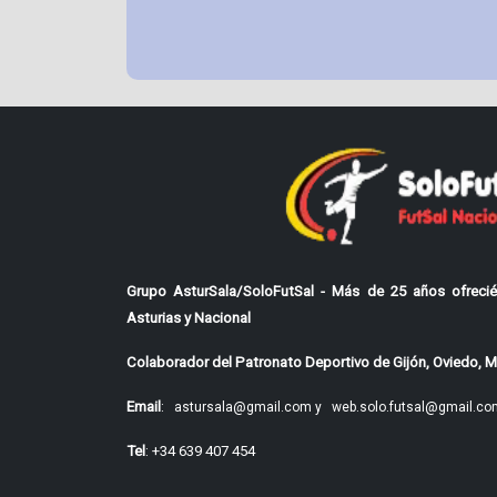
Grupo AsturSala/SoloFutSal - Más de 25 años ofrecié
Asturias y Nacional
Colaborador del Patronato Deportivo de Gijón, Oviedo, Mi
Email
:
astursala@gmail.com y
web.solo.futsal@gmail.co
Tel
: +34 639 407 454