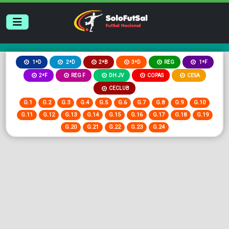
2ªB
3ªD
REG
1ªD
2ªD
1ªF
2ªF
REG F
DH JV
COPAS
CESA
CECLUB
G.1
G.2
G.3
G.4
G.5
G.6
G.7
G.8
G.9
G.10
G.11
G.12
G.13
G.14
G.15
G.16
G.17
G.18
G.19
G.20
G.21
G.22
G.23
G.24