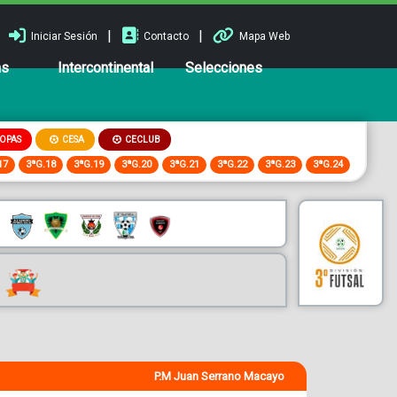
|
|
Iniciar Sesión
Contacto
Mapa Web
ns
Intercontinental
Selecciones
OPAS
CESA
CECLUB
17
3ªG.18
3ªG.19
3ªG.20
3ªG.21
3ªG.22
3ªG.23
3ªG.24
P.M Juan Serrano Macayo