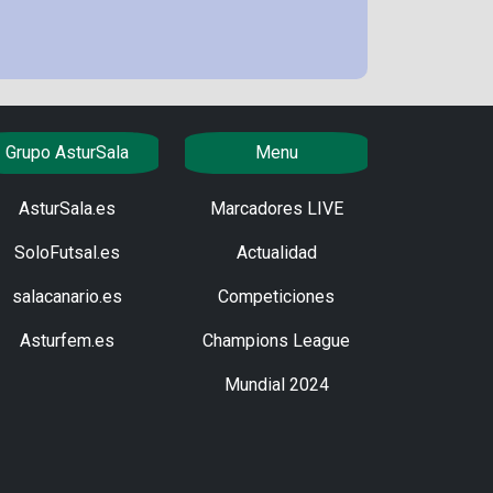
Grupo AsturSala
Menu
AsturSala.es
Marcadores LIVE
SoloFutsal.es
Actualidad
salacanario.es
Competiciones
Asturfem.es
Champions League
Mundial 2024