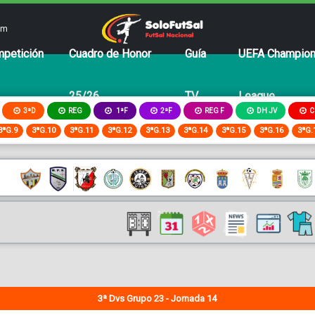
om
petición
Cuadro de Honor
Guía
UEFA Champio
25/26
TV
League
3ªD
REG
2ªF
REG F
DH JV
C
1ªF
3ªG.9
3ªG.10
3ªG.11
3ªG.12
3ªG.13
3ªG.14
3ªG.15
3ªG.16
3ªG.
3ª Dvs Grupo 23 - Jornada 14