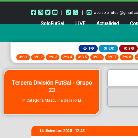
|
|
web.solo.futsal@gmail.c
SoloFutSal
LIVE
Actualidad
Com
2ªB
1ªD
2ªD
3ªG.1
3ªG.2
3ªG.3
3ªG.4
3ªG.5
3ªG.6
3ªG.7
3ªG.8
Tercera División FutSal - Grupo
23
4ª Categoría Masculina de la RFEF
14 diciembre 2025 - 12:45