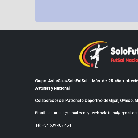
Grupo AsturSala/SoloFutSal - Más de 25 años ofrecié
Asturias y Nacional
Colaborador del Patronato Deportivo de Gijón, Oviedo, Mi
Email
:
astursala@gmail.com y
web.solo.futsal@gmail.co
Tel
: +34 639 407 454