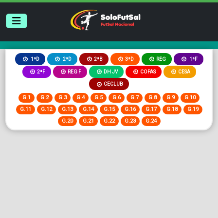
2ªB
3ªD
REG
1ªD
2ªD
1ªF
2ªF
REG F
DH JV
COPAS
CESA
CECLUB
G.1
G.2
G.3
G.4
G.5
G.6
G.7
G.8
G.9
G.10
G.11
G.12
G.13
G.14
G.15
G.16
G.17
G.18
G.19
G.20
G.21
G.22
G.23
G.24