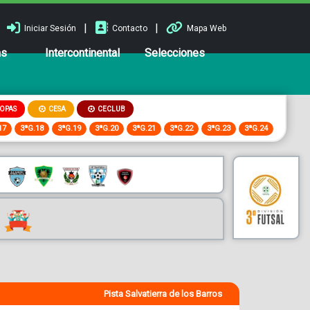
|
|
Iniciar Sesión
Contacto
Mapa Web
ns
Intercontinental
Selecciones
OPAS
CESA
CECLUB
17
3ªG.18
3ªG.19
3ªG.20
3ªG.21
3ªG.22
3ªG.23
3ªG.24
Pista Salvatierra de los Barros