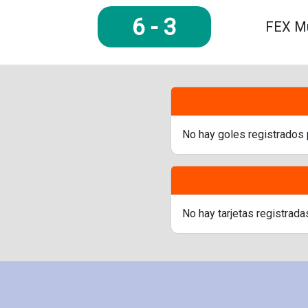
6
-
3
FEX Mu
No hay goles registrados 
No hay tarjetas registrada