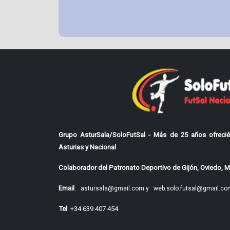
Grupo AsturSala/SoloFutSal - Más de 25 años ofrecié
Asturias y Nacional
Colaborador del Patronato Deportivo de Gijón, Oviedo, Mi
Email
:
astursala@gmail.com y
web.solo.futsal@gmail.co
Tel
: +34 639 407 454