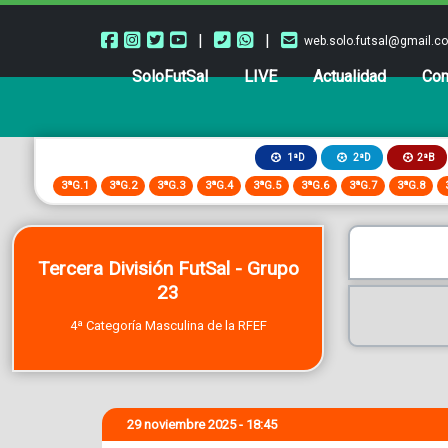
|
|
web.solo.futsal@gmail.c
SoloFutSal
LIVE
Actualidad
Com
2ªB
1ªD
2ªD
3ªG.1
3ªG.2
3ªG.3
3ªG.4
3ªG.5
3ªG.6
3ªG.7
3ªG.8
Tercera División FutSal - Grupo
23
4ª Categoría Masculina de la RFEF
29 noviembre 2025 - 18:45