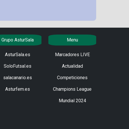
Grupo AsturSala
Menu
AsturSala.es
Marcadores LIVE
SoloFutsal.es
Actualidad
salacanario.es
Competiciones
Asturfem.es
Champions League
Mundial 2024