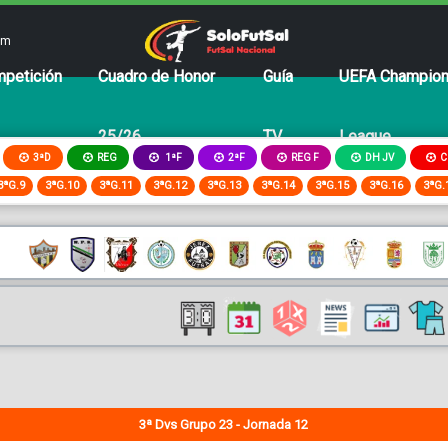
om
petición
Cuadro de Honor
Guía
UEFA Champio
25/26
TV
League
3ªD
REG
2ªF
REG F
DH JV
C
1ªF
3ªG.9
3ªG.10
3ªG.11
3ªG.12
3ªG.13
3ªG.14
3ªG.15
3ªG.16
3ªG.
3ª Dvs Grupo 23 - Jornada 12