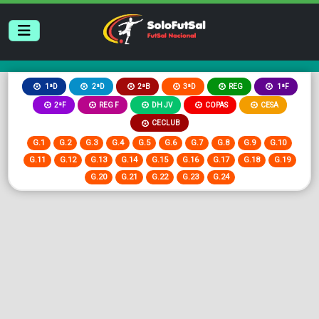
2ªB
3ªD
REG
1ªD
2ªD
1ªF
2ªF
REG F
DH JV
COPAS
CESA
CECLUB
G.1
G.2
G.3
G.4
G.5
G.6
G.7
G.8
G.9
G.10
G.11
G.12
G.13
G.14
G.15
G.16
G.17
G.18
G.19
G.20
G.21
G.22
G.23
G.24