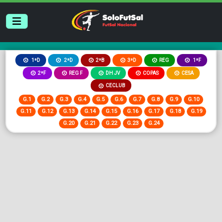
2ªB
3ªD
REG
1ªD
2ªD
1ªF
2ªF
REG F
DH JV
COPAS
CESA
CECLUB
G.1
G.2
G.3
G.4
G.5
G.6
G.7
G.8
G.9
G.10
G.11
G.12
G.13
G.14
G.15
G.16
G.17
G.18
G.19
G.20
G.21
G.22
G.23
G.24