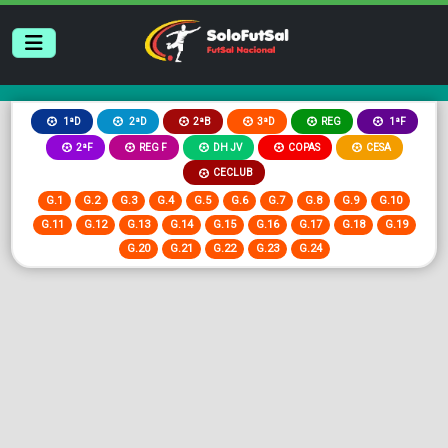
2ªB
3ªD
REG
1ªD
2ªD
1ªF
2ªF
REG F
DH JV
COPAS
CESA
CECLUB
G.1
G.2
G.3
G.4
G.5
G.6
G.7
G.8
G.9
G.10
G.11
G.12
G.13
G.14
G.15
G.16
G.17
G.18
G.19
G.20
G.21
G.22
G.23
G.24