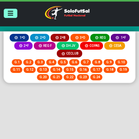
2ªB
3ªD
REG
1ªD
2ªD
1ªF
2ªF
REG F
DH JV
COPAS
CESA
CECLUB
G.1
G.2
G.3
G.4
G.5
G.6
G.7
G.8
G.9
G.10
G.11
G.12
G.13
G.14
G.15
G.16
G.17
G.18
G.19
G.20
G.21
G.22
G.23
G.24