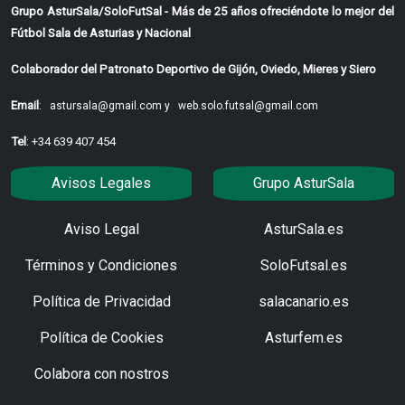
Grupo AsturSala/SoloFutSal - Más de 25 años ofreciéndote lo mejor del
Fútbol Sala de Asturias y Nacional
Colaborador del Patronato Deportivo de Gijón, Oviedo, Mieres y Siero
Email
:
astursala@gmail.com y
web.solo.futsal@gmail.com
Tel
: +34 639 407 454
Avisos Legales
Grupo AsturSala
Aviso Legal
AsturSala.es
Términos y Condiciones
SoloFutsal.es
Política de Privacidad
salacanario.es
Política de Cookies
Asturfem.es
Colabora con nostros