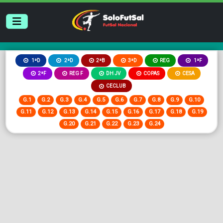
2ªB
3ªD
REG
1ªD
2ªD
1ªF
2ªF
REG F
DH JV
COPAS
CESA
CECLUB
G.1
G.2
G.3
G.4
G.5
G.6
G.7
G.8
G.9
G.10
G.11
G.12
G.13
G.14
G.15
G.16
G.17
G.18
G.19
G.20
G.21
G.22
G.23
G.24