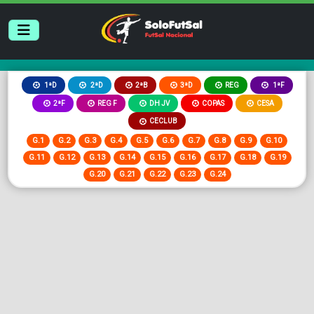
2ªB
3ªD
REG
1ªD
2ªD
1ªF
2ªF
REG F
DH JV
COPAS
CESA
CECLUB
G.1
G.2
G.3
G.4
G.5
G.6
G.7
G.8
G.9
G.10
G.11
G.12
G.13
G.14
G.15
G.16
G.17
G.18
G.19
G.20
G.21
G.22
G.23
G.24