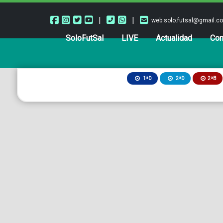
|
|
web.solo.futsal@gmail.c
SoloFutSal
LIVE
Actualidad
Com
2ªB
1ªD
2ªD