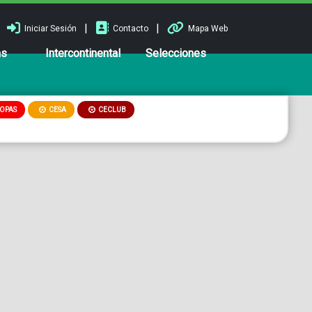
|
|
Iniciar Sesión
Contacto
Mapa Web
ns
Intercontinental
Selecciones
OPAS
CESA
CECLUB