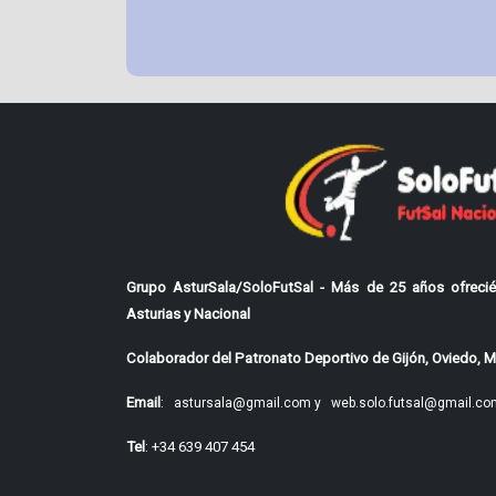
Grupo AsturSala/SoloFutSal - Más de 25 años ofrecié
Asturias y Nacional
Colaborador del Patronato Deportivo de Gijón, Oviedo, Mi
Email
:
astursala@gmail.com y
web.solo.futsal@gmail.co
Tel
: +34 639 407 454