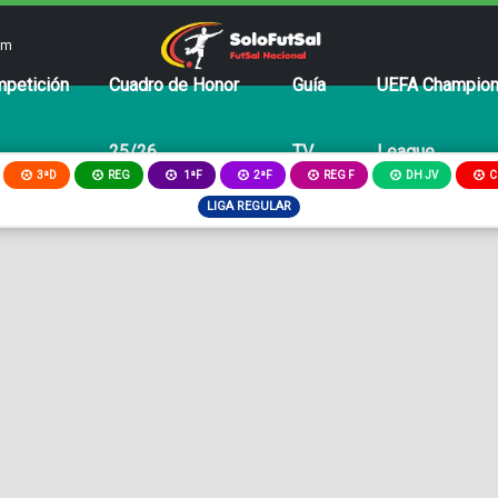
om
petición
Cuadro de Honor
Guía
UEFA Champio
25/26
TV
League
3ªD
REG
2ªF
REG F
DH JV
C
1ªF
LIGA REGULAR