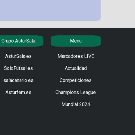
Grupo AsturSala
Menu
AsturSala.es
Marcadores LIVE
SoloFutsal.es
Actualidad
salacanario.es
Competiciones
Asturfem.es
Champions League
Mundial 2024