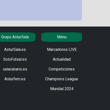
Grupo AsturSala
Menu
AsturSala.es
Marcadores LIVE
SoloFutsal.es
Actualidad
salacanario.es
Competiciones
Asturfem.es
Champions League
Mundial 2024