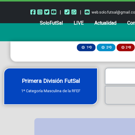
|
|
web.solo.futsal@gmail.c
SoloFutSal
LIVE
Actualidad
Com
2ªB
1ªD
2ªD
Primera División FutSal
1ª Categoría Masculina de la RFEF