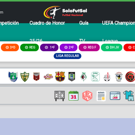
om
petición
Cuadro de Honor
Guía
UEFA Champio
25/26
TV
League
3ªD
REG
2ªF
REG F
DH JV
C
1ªF
LIGA REGULAR