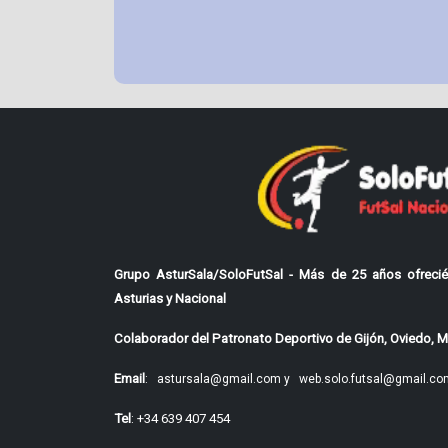
Grupo AsturSala/SoloFutSal - Más de 25 años ofrecié
Asturias y Nacional
Colaborador del Patronato Deportivo de Gijón, Oviedo, Mi
Email
:
astursala@gmail.com y
web.solo.futsal@gmail.co
Tel
: +34 639 407 454