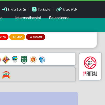
|
|
Iniciar Sesión
Contacto
Mapa Web
ns
Intercontinental
Selecciones
OPAS
CESA
CECLUB