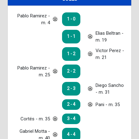
Pablo Ramirez -
1 - 0
m. 4
Elias Beltran -
1 - 1
m. 19
Victor Perez -
1 - 2
m. 21
Pablo Ramirez -
2 - 2
m. 25
Diego Sancho
2 - 3
- m. 31
Pani - m. 35
2 - 4
Cortés - m. 35
3 - 4
Gabriel Motta -
4 - 4
m. 40