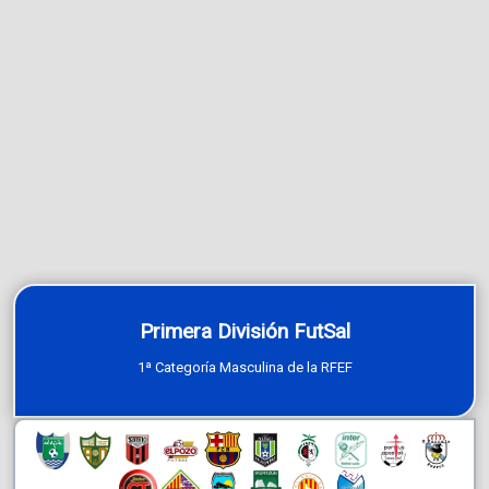
Primera División FutSal
1ª Categoría Masculina de la RFEF