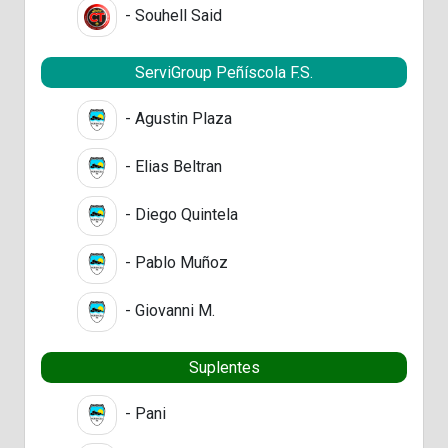
- Souhell Said
ServiGroup Peñíscola F.S.
- Agustin Plaza
- Elias Beltran
- Diego Quintela
- Pablo Muñoz
- Giovanni M.
Suplentes
- Pani