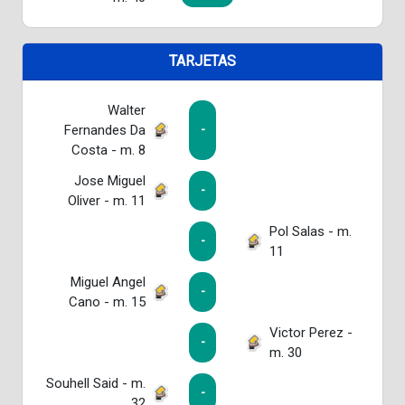
TARJETAS
Walter
Fernandes Da
-
Costa - m. 8
Jose Miguel
-
Oliver - m. 11
Pol Salas - m.
-
11
Miguel Angel
-
Cano - m. 15
Victor Perez -
-
m. 30
Souhell Said - m.
-
32