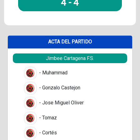
4
-
4
ACTA DEL PARTIDO
Jimbee Cartagena F.S.
- Muhammad
- Gonzalo Castejon
- Jose Miguel Oliver
- Tomaz
- Cortés