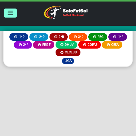
2ªB
3ªD
REG
1ªD
2ªD
1ªF
2ªF
REG F
DH JV
COPAS
CESA
CECLUB
LIGA