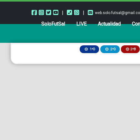
|
|
web.solo.futsal@gmail.c
SoloFutSal
LIVE
Actualidad
Com
2ªB
1ªD
2ªD