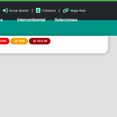
|
|
Iniciar Sesión
Contacto
Mapa Web
ns
Intercontinental
Selecciones
OPAS
CESA
CECLUB