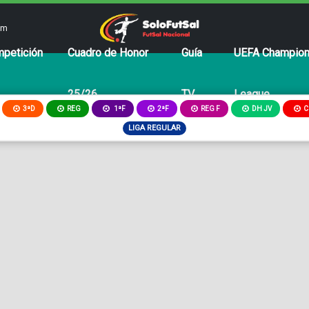
om
petición
Cuadro de Honor
Guía
UEFA Champio
25/26
TV
League
3ªD
REG
2ªF
REG F
DH JV
C
1ªF
LIGA REGULAR