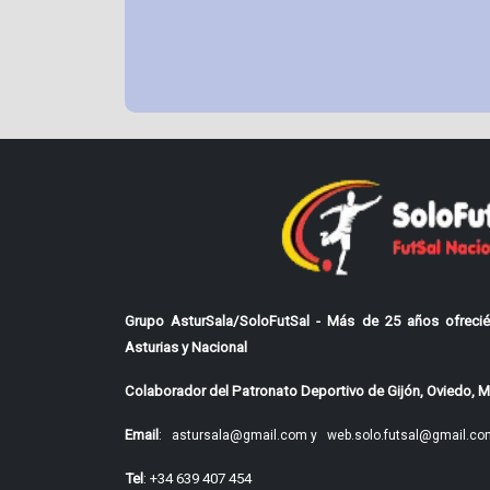
Grupo AsturSala/SoloFutSal - Más de 25 años ofrecié
Asturias y Nacional
Colaborador del Patronato Deportivo de Gijón, Oviedo, Mi
Email
:
astursala@gmail.com y
web.solo.futsal@gmail.co
Tel
: +34 639 407 454