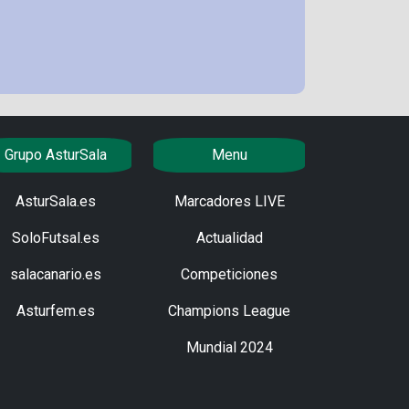
Grupo AsturSala
Menu
AsturSala.es
Marcadores LIVE
SoloFutsal.es
Actualidad
salacanario.es
Competiciones
Asturfem.es
Champions League
Mundial 2024