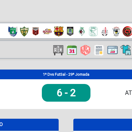
1ª Dvs FutSal - 29ª Jornada
6
-
2
AT
DO