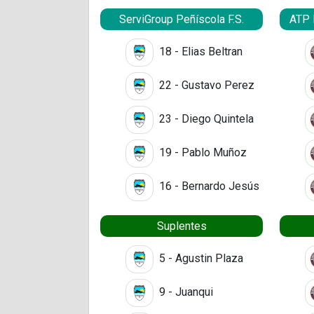
ServiGroup Peñíscola F.S.
ATP 
18 - Elias Beltran
22 - Gustavo Perez
23 - Diego Quintela
19 - Pablo Muñoz
16 - Bernardo Jesús
Suplentes
5 - Agustin Plaza
9 - Juanqui