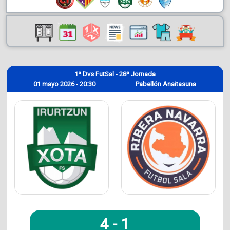
1ª Dvs FutSal - 28ª Jornada
01 mayo 2026 - 20:30
Pabellón Anaitasuna
4
-
1