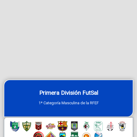
Primera División FutSal
1ª Categoría Masculina de la RFEF