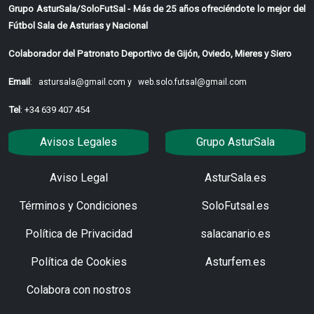
Grupo AsturSala/SoloFutSal - Más de 25 años ofreciéndote lo mejor del
Fútbol Sala de Asturias y Nacional
Colaborador del Patronato Deportivo de Gijón, Oviedo, Mieres y Siero
Email
:
astursala@gmail.com y
web.solo.futsal@gmail.com
Tel
: +34 639 407 454
Avisos Legales
Grupo AsturSala
Aviso Legal
AsturSala.es
Términos y Condiciones
SoloFutsal.es
Política de Privacidad
salacanario.es
Política de Cookies
Asturfem.es
Colabora con nostros