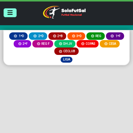
2ªB
3ªD
REG
1ªD
2ªD
1ªF
2ªF
REG F
DH JV
COPAS
CESA
CECLUB
LIGA