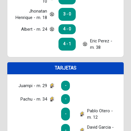
10
Jhonatan
3 - 0
Henrique - m. 18
Albert - m. 24
4 - 0
Eric Perez -
4 - 1
m. 38
TARJETAS
Juampi - m. 29
-
Pachu - m. 34
-
Pablo Otero -
-
m. 12
David Garcia -
-