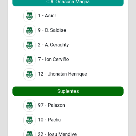
C.A. Osasuna Magna
1 - Asier
9 - D. Saldise
2 - A. Geraghty
7 - Ion Cerviño
12 - Jhonatan Henrique
Suplentes
97 - Palazon
10 - Pachu
22 - Iosu Mendive