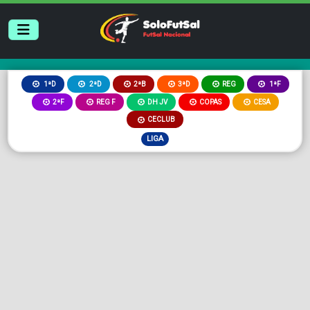
2ªB
3ªD
REG
1ªD
2ªD
1ªF
2ªF
REG F
DH JV
COPAS
CESA
CECLUB
LIGA