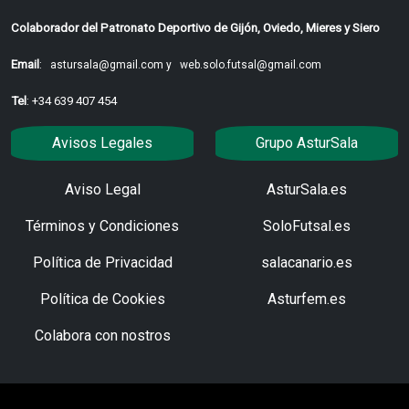
Colaborador del Patronato Deportivo de Gijón, Oviedo, Mieres y Siero
Email
:
astursala@gmail.com y
web.solo.futsal@gmail.com
Tel
: +34 639 407 454
Avisos Legales
Grupo AsturSala
Aviso Legal
AsturSala.es
Términos y Condiciones
SoloFutsal.es
Política de Privacidad
salacanario.es
Política de Cookies
Asturfem.es
Colabora con nostros