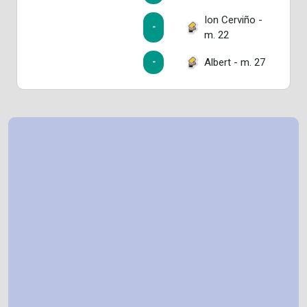
Ion Cerviño -
-
m. 22
Albert - m. 27
-