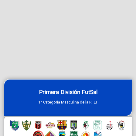
Primera División FutSal
1ª Categoría Masculina de la RFEF