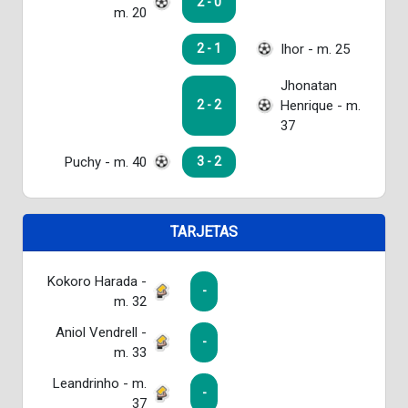
2 - 0
m. 20
Ihor - m. 25
2 - 1
Jhonatan
Henrique - m.
2 - 2
37
Puchy - m. 40
3 - 2
TARJETAS
Kokoro Harada -
-
m. 32
Aniol Vendrell -
-
m. 33
Leandrinho - m.
-
37