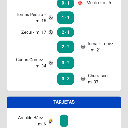
Murilo - m. 5
0 - 1
Tomas Pescio -
1 - 1
m. 15
Zequi - m. 17
2 - 1
Ismael Lopez
2 - 2
- m. 21
Carlos Gomez -
3 - 2
m. 34
Churrasco -
3 - 3
m. 37
TARJETAS
Arnaldo Báez -
-
m. 6