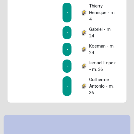
Thierry
Henrique - m.
-
4
Gabriel - m.
-
24
Koeman - m.
-
24
Ismael Lopez
-
- m. 36
Guilherme
Antonio - m.
-
36