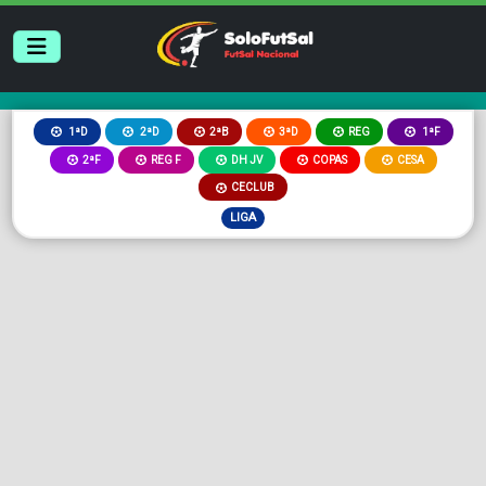
2ªB
3ªD
REG
1ªD
2ªD
1ªF
2ªF
REG F
DH JV
COPAS
CESA
CECLUB
LIGA