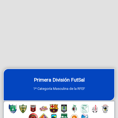
Primera División FutSal
1ª Categoría Masculina de la RFEF