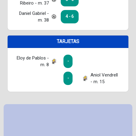
Ribeiro - m. 37
Daniel Gabriel -
4 - 6
m. 38
TARJETAS
Eloy de Pablos -
-
m. 8
Aniol Vendrell
-
- m. 15