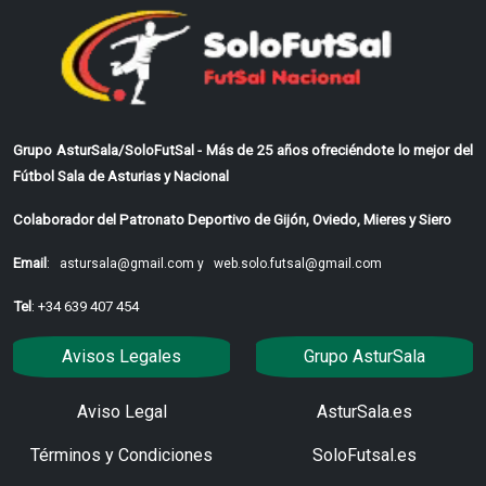
Grupo AsturSala/SoloFutSal - Más de 25 años ofreciéndote lo mejor del
Fútbol Sala de Asturias y Nacional
Colaborador del Patronato Deportivo de Gijón, Oviedo, Mieres y Siero
Email
:
astursala@gmail.com y
web.solo.futsal@gmail.com
Tel
: +34 639 407 454
Avisos Legales
Grupo AsturSala
Aviso Legal
AsturSala.es
Términos y Condiciones
SoloFutsal.es