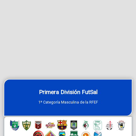
Primera División FutSal
1ª Categoría Masculina de la RFEF