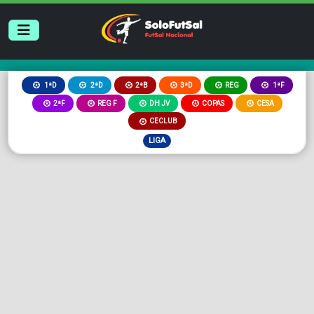
2ªB
3ªD
REG
1ªD
2ªD
1ªF
2ªF
REG F
DH JV
COPAS
CESA
CECLUB
LIGA