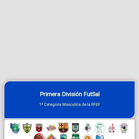
Primera División FutSal
1ª Categoría Masculina de la RFEF