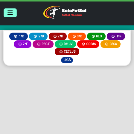
2ªB
3ªD
REG
1ªD
2ªD
1ªF
2ªF
REG F
DH JV
COPAS
CESA
CECLUB
LIGA