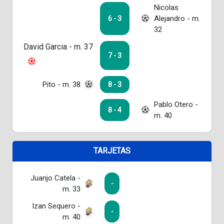
Nicolas
Alejandro - m.
6 - 3
32
David Garcia - m. 37
7 - 3
Pito - m. 38
8 - 3
Pablo Otero -
8 - 4
m. 40
TARJETAS
Juanjo Catela -
-
m. 33
Izan Sequero -
-
m. 40