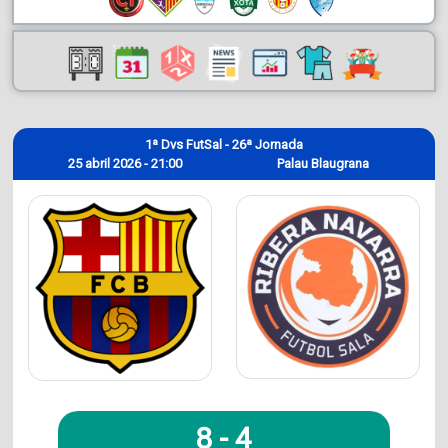
1ª Dvs FutSal - 26ª Jornada
25 abril 2026 - 21:00
Palau Blaugrana
8
-
4