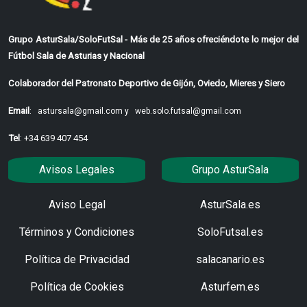
Grupo AsturSala/SoloFutSal - Más de 25 años ofreciéndote lo mejor del
Fútbol Sala de Asturias y Nacional
Colaborador del Patronato Deportivo de Gijón, Oviedo, Mieres y Siero
Email
:
astursala@gmail.com y
web.solo.futsal@gmail.com
Tel
: +34 639 407 454
Avisos Legales
Grupo AsturSala
Aviso Legal
AsturSala.es
Términos y Condiciones
SoloFutsal.es
Política de Privacidad
salacanario.es
Política de Cookies
Asturfem.es