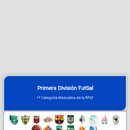
Primera División FutSal
1ª Categoría Masculina de la RFEF