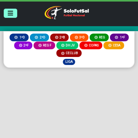
2ªB
3ªD
REG
1ªD
2ªD
1ªF
2ªF
REG F
DH JV
COPAS
CESA
CECLUB
LIGA