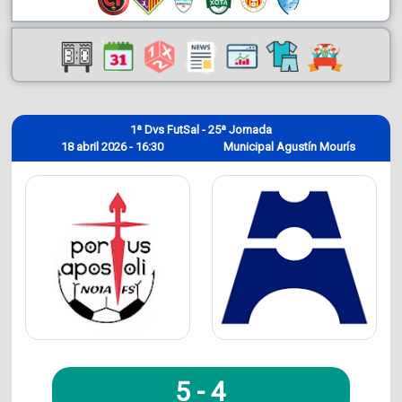
1ª Dvs FutSal - 25ª Jornada
18 abril 2026 - 16:30
Municipal Agustín Mourís
5
-
4