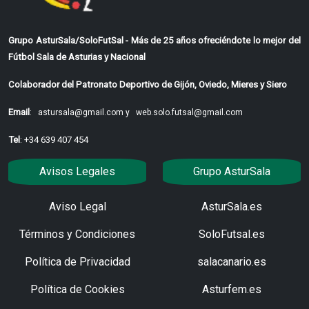
Grupo AsturSala/SoloFutSal - Más de 25 años ofreciéndote lo mejor del
Fútbol Sala de Asturias y Nacional
Colaborador del Patronato Deportivo de Gijón, Oviedo, Mieres y Siero
Email
:
astursala@gmail.com y
web.solo.futsal@gmail.com
Tel
: +34 639 407 454
Avisos Legales
Grupo AsturSala
Aviso Legal
AsturSala.es
Términos y Condiciones
SoloFutsal.es
Política de Privacidad
salacanario.es
Política de Cookies
Asturfem.es