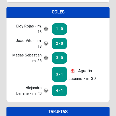
GOLES
Eloy Rojas - m.
1 - 0
16
Joao Vitor - m.
2 - 0
18
Matias Sebastian
3 - 0
- m. 38
Agustin
3 - 1
Luciano - m. 39
Alejandro
4 - 1
Lemine - m. 40
TARJETAS