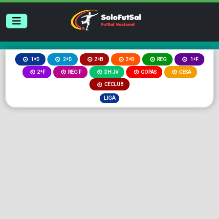
2ªB
3ªD
REG
1ªD
2ªD
1ªF
2ªF
REG F
DH JV
COPAS
CESA
CECLUB
LIGA