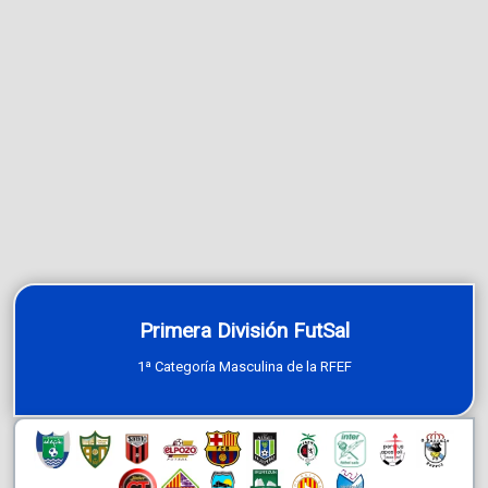
Primera División FutSal
1ª Categoría Masculina de la RFEF