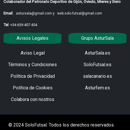
Colaborador del Patronato Deportivo de Gijón, Oviedo, Mieres y Siero
Email
:
astursala@gmail.com y
web.solo.futsal@gmail.com
Tel
: +34 639 407 454
Avisos Legales
Grupo AsturSala
Aviso Legal
AsturSala.es
Términos y Condiciones
SoloFutsal.es
Política de Privacidad
salacanario.es
Política de Cookies
Asturfem.es
Colabora con nostros
© 2024 SoloFutsal. Todos los derechos reservados.