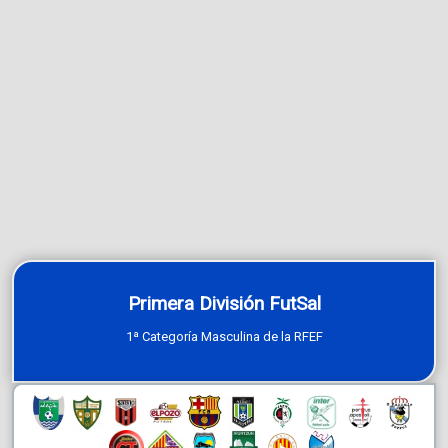
Primera División FutSal
1ª Categoría Masculina de la RFEF