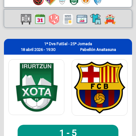
1ª Dvs FutSal - 25ª Jornada
18 abril 2026 - 19:30
Pabellón Anaitasuna
1
-
5