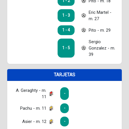
Pito - m. 18
1 - 2
Eric Martel -
1 - 3
m. 27
Pito - m. 29
1 - 4
Sergio
Gonzalez - m.
1 - 5
39
TARJETAS
A. Geraghty - m.
-
11
Pachu - m. 11
-
Asier - m. 12
-