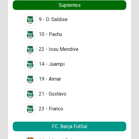
Suplentes
9 - D. Saldise
10 - Pachu
22 - Iosu Mendive
14 - Juampi
19 - Aimar
21 - Gustavo
23 - Franco
F.C. Barça FutSal