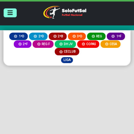
2ªB
3ªD
REG
1ªD
2ªD
1ªF
2ªF
REG F
DH JV
COPAS
CESA
CECLUB
LIGA