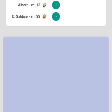
Albert - m. 13
-
D. Saldise - m. 33
-