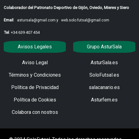
Colaborador del Patronato Deportivo de Gijón, Oviedo, Mieres y Siero
Email
:
astursala@gmail.com y
web.solo.futsal@gmail.com
Tel
: +34 639 407 454
Avisos Legales
Grupo AsturSala
Aviso Legal
AsturSala.es
Términos y Condiciones
SoloFutsal.es
Política de Privacidad
salacanario.es
Política de Cookies
Asturfem.es
Colabora con nostros