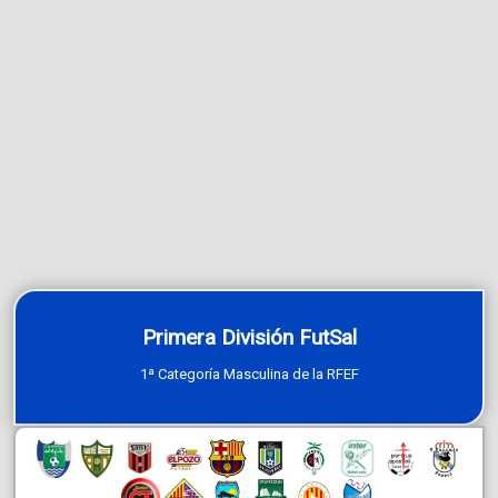
Primera División FutSal
1ª Categoría Masculina de la RFEF