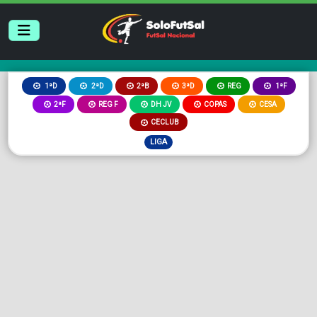
2ªB
3ªD
REG
1ªD
2ªD
1ªF
2ªF
REG F
DH JV
COPAS
CESA
CECLUB
LIGA