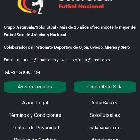
Grupo AsturSala/SoloFutSal - Más de 25 años ofreciéndote lo mejor del
Fútbol Sala de Asturias y Nacional
Colaborador del Patronato Deportivo de Gijón, Oviedo, Mieres y Siero
Email
:
astursala@gmail.com y
web.solo.futsal@gmail.com
Tel
: +34 639 407 454
Avisos Legales
Grupo AsturSala
Aviso Legal
AsturSala.es
Términos y Condiciones
SoloFutsal.es
Política de Privacidad
salacanario.es