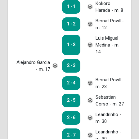
Kokoro
1 - 1
Harada - m. 8
Bernat Povill -
1 - 2
m. 12
Luis Miguel
Medina - m.
1 - 3
14
Alejandro Garcia
2 - 3
- m. 17
Bernat Povill -
2 - 4
m. 23
Sebastian
2 - 5
Corso - m. 27
Leandrinho -
2 - 6
m. 30
Leandrinho -
2 - 7
m. 30