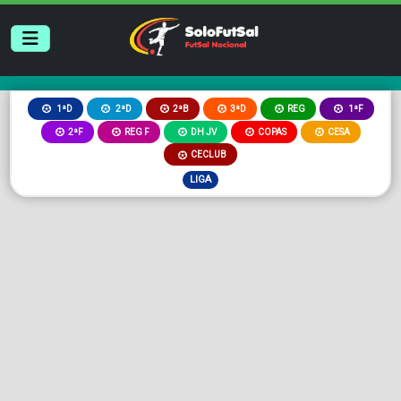
2ªB
3ªD
REG
1ªD
2ªD
1ªF
2ªF
REG F
DH JV
COPAS
CESA
CECLUB
LIGA