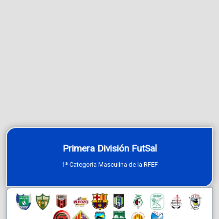
Primera División FutSal
1ª Categoría Masculina de la RFEF