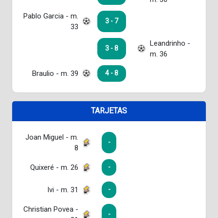
Pablo Garcia - m.
3 - 7
33
Leandrinho -
3 - 8
m. 36
Braulio - m. 39
4 - 8
TARJETAS
Joan Miguel - m.
-
8
Quixeré - m. 26
-
Ivi - m. 31
-
Christian Povea -
-