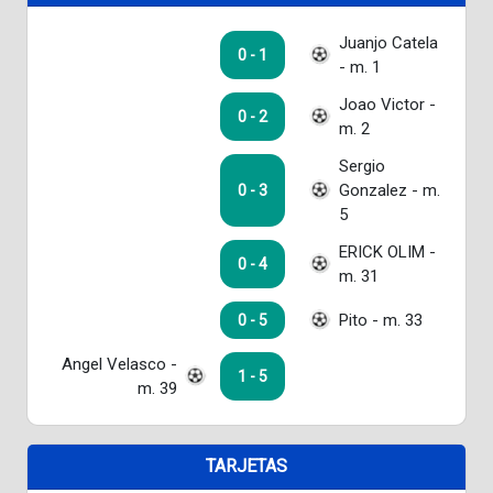
Juanjo Catela
0 - 1
- m. 1
Joao Victor -
0 - 2
m. 2
Sergio
Gonzalez - m.
0 - 3
5
ERICK OLIM -
0 - 4
m. 31
Pito - m. 33
0 - 5
Angel Velasco -
1 - 5
m. 39
TARJETAS