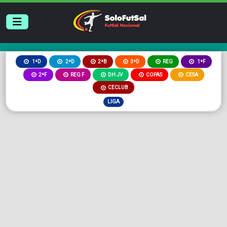
2ªB
3ªD
REG
1ªD
2ªD
1ªF
2ªF
REG F
DH JV
COPAS
CESA
CECLUB
LIGA