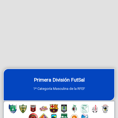
Primera División FutSal
1ª Categoría Masculina de la RFEF