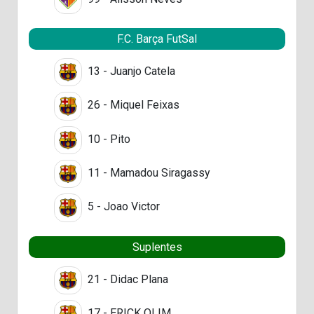
F.C. Barça FutSal
13 - Juanjo Catela
26 - Miquel Feixas
10 - Pito
11 - Mamadou Siragassy
5 - Joao Victor
Suplentes
21 - Didac Plana
17 - ERICK OLIM