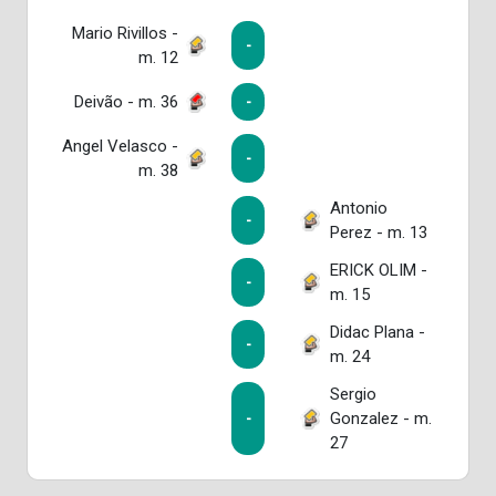
Mario Rivillos -
-
m. 12
Deivão - m. 36
-
Angel Velasco -
-
m. 38
Antonio
-
Perez - m. 13
ERICK OLIM -
-
m. 15
Didac Plana -
-
m. 24
Sergio
Gonzalez - m.
-
27