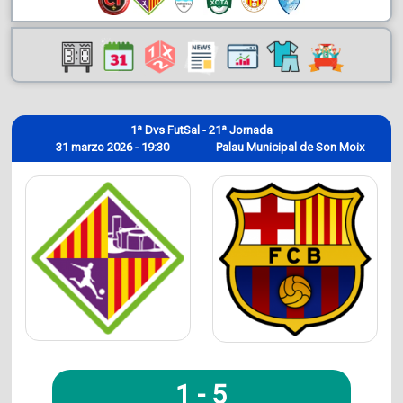
1ª Dvs FutSal - 21ª Jornada
31 marzo 2026 - 19:30
Palau Municipal de Son Moix
1
-
5