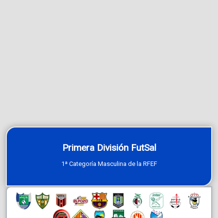
Primera División FutSal
1ª Categoría Masculina de la RFEF