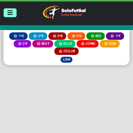
2ªB
3ªD
REG
1ªD
2ªD
1ªF
2ªF
REG F
DH JV
COPAS
CESA
CECLUB
LIGA