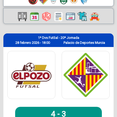
1ª Dvs FutSal - 20ª Jornada
28 febrero 2026 - 18:00
Palacio de Deportes Murcia
4
-
3