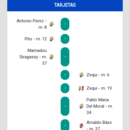
TARJETAS
Antonio Perez -
-
m. 8
Pito - m. 12
-
Mamadou
Siragassy - m.
-
37
Zequi - m. 6
-
Zequi - m. 19
-
Pablo Maria
Del Moral - m.
-
34
Arnaldo Báez
-
- m. 37