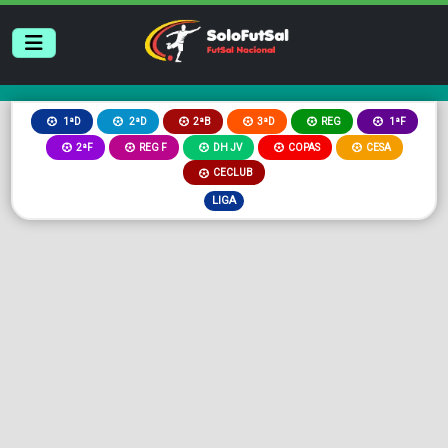
2ªB
3ªD
REG
1ªD
2ªD
1ªF
2ªF
REG F
DH JV
COPAS
CESA
CECLUB
LIGA