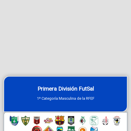
Primera División FutSal
1ª Categoría Masculina de la RFEF