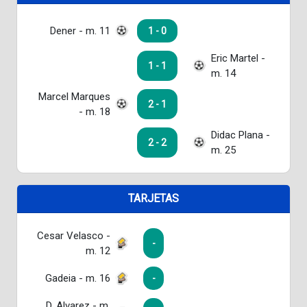
Dener - m. 11
1 - 0
Eric Martel -
1 - 1
m. 14
Marcel Marques
2 - 1
- m. 18
Didac Plana -
2 - 2
m. 25
TARJETAS
Cesar Velasco -
-
m. 12
Gadeia - m. 16
-
D. Alvarez - m.