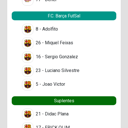
F.C. Barça FutSal
8 - Adolfito
26 - Miquel Feixas
16 - Sergio Gonzalez
23 - Luciano Silvestre
5 - Joao Victor
Suplentes
21 - Didac Plana
17 - ERICK OLIM