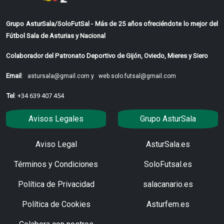
Grupo AsturSala/SoloFutSal - Más de 25 años ofreciéndote lo mejor del
Fútbol Sala de Asturias y Nacional
Colaborador del Patronato Deportivo de Gijón, Oviedo, Mieres y Siero
Email
:
astursala@gmail.com y
web.solo.futsal@gmail.com
Tel
: +34 639 407 454
Avisos Legales
Grupo AsturSala
Aviso Legal
AsturSala.es
Términos y Condiciones
SoloFutsal.es
Política de Privacidad
salacanario.es
Política de Cookies
Asturfem.es