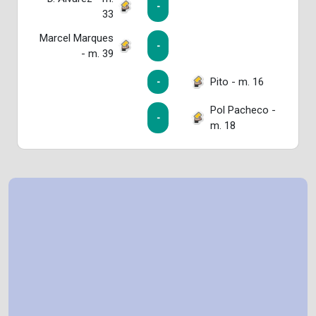
-
33
Marcel Marques
-
- m. 39
Pito - m. 16
-
Pol Pacheco -
-
m. 18