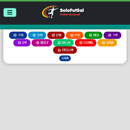
2ªB
3ªD
REG
1ªD
2ªD
1ªF
2ªF
REG F
DH JV
COPAS
CESA
CECLUB
LIGA