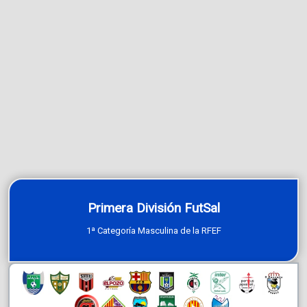
Primera División FutSal
1ª Categoría Masculina de la RFEF