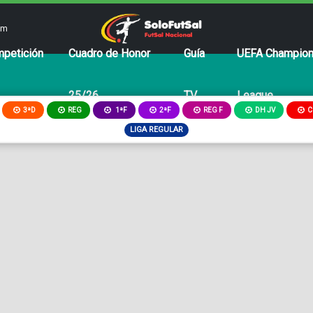
om
petición
Cuadro de Honor
Guía
UEFA Champio
25/26
TV
League
3ªD
REG
2ªF
REG F
DH JV
C
1ªF
LIGA REGULAR