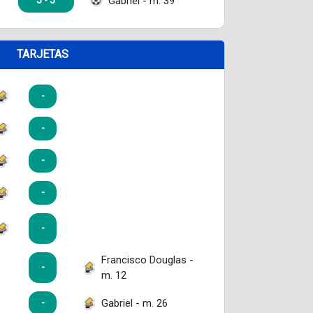
Gabriel - m. 39
5 - 5
TARJETAS
-
-
-
-
-
Francisco Douglas -
-
m. 12
Gabriel - m. 26
-