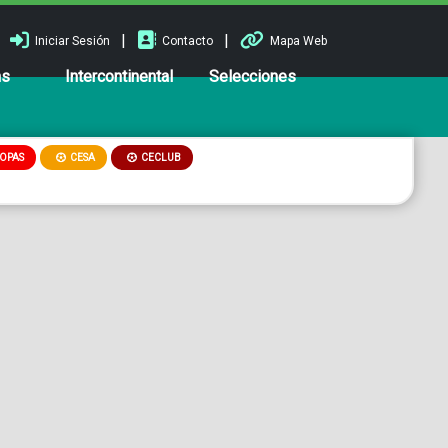
|
|
Iniciar Sesión
Contacto
Mapa Web
ns
Intercontinental
Selecciones
OPAS
CESA
CECLUB