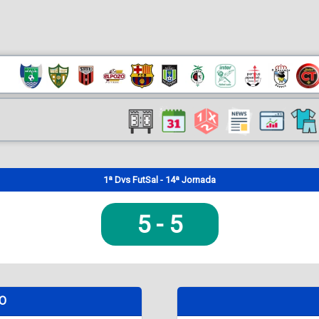
1ª Dvs FutSal - 14ª Jornada
5
-
5
DO