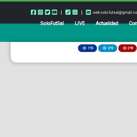
|
|
web.solo.futsal@gmail.c
SoloFutSal
LIVE
Actualidad
Com
2ªB
1ªD
2ªD