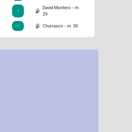
David Montero - m.
-
29
Churrasco - m. 30
-