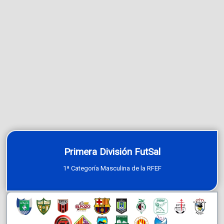
Primera División FutSal
1ª Categoría Masculina de la RFEF