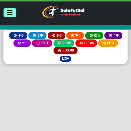
2ªB
3ªD
REG
1ªD
2ªD
1ªF
2ªF
REG F
DH JV
COPAS
CESA
CECLUB
LIGA