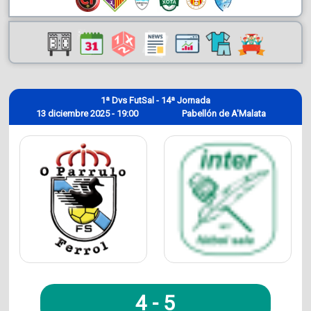
1ª Dvs FutSal - 14ª Jornada
13 diciembre 2025 - 19:00
Pabellón de A'Malata
4
-
5