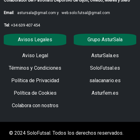
Colaborador del Patronato Deportivo de Gijón, Oviedo, Mieres y Siero
Email
:
astursala@gmail.com y
web.solo.futsal@gmail.com
Tel
: +34 639 407 454
Avisos Legales
Grupo AsturSala
Aviso Legal
AsturSala.es
Términos y Condiciones
SoloFutsal.es
Política de Privacidad
salacanario.es
Política de Cookies
Asturfem.es
Colabora con nostros
© 2024 SoloFutsal. Todos los derechos reservados.