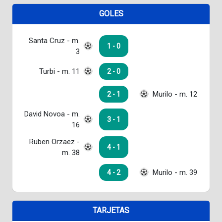
GOLES
Santa Cruz - m.
1 - 0
3
Turbi - m. 11
2 - 0
Murilo - m. 12
2 - 1
David Novoa - m.
3 - 1
16
Ruben Orzaez -
4 - 1
m. 38
Murilo - m. 39
4 - 2
TARJETAS