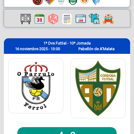
1ª Dvs FutSal - 10ª Jornada
16 noviembre 2025 - 13:00
Pabellón de A'Malata