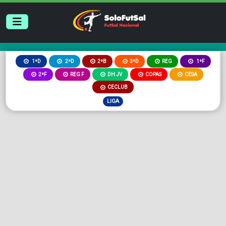
2ªB
3ªD
REG
1ªD
2ªD
1ªF
2ªF
REG F
DH JV
COPAS
CESA
CECLUB
LIGA