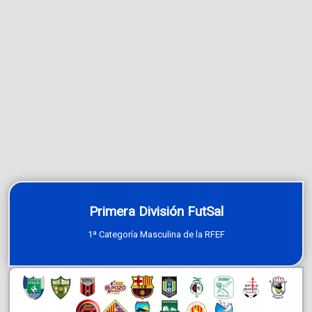
Primera División FutSal
1ª Categoría Masculina de la RFEF