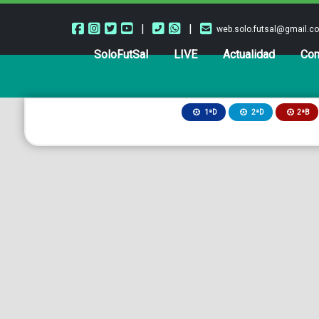
|
|
web.solo.futsal@gmail.c
SoloFutSal
LIVE
Actualidad
Com
2ªB
1ªD
2ªD