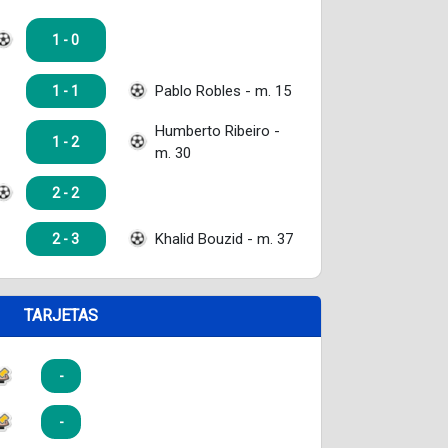
1 - 0
Pablo Robles - m. 15
1 - 1
Humberto Ribeiro -
1 - 2
m. 30
2 - 2
Khalid Bouzid - m. 37
2 - 3
TARJETAS
-
-