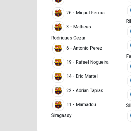
26 - Miquel Feixas
Ri
3 - Matheus
Rodrigues Cezar
6 - Antonio Perez
Fe
19 - Rafael Nogueira
14 - Eric Martel
22 - Adrian Tapias
11 - Mamadou
Si
Siragassy