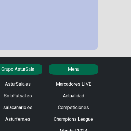
Grupo AsturSala
Menu
AsturSala.es
Marcadores LIVE
SoloFutsal.es
Actualidad
salacanario.es
Competiciones
Asturfem.es
Champions League
Mundial 2024