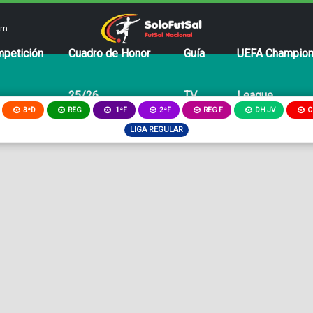
om
petición
Cuadro de Honor
Guía
UEFA Champio
25/26
TV
League
3ªD
REG
2ªF
REG F
DH JV
C
1ªF
LIGA REGULAR