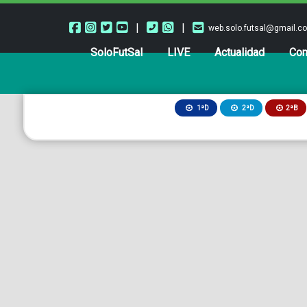
|
|
web.solo.futsal@gmail.c
SoloFutSal
LIVE
Actualidad
Com
2ªB
1ªD
2ªD