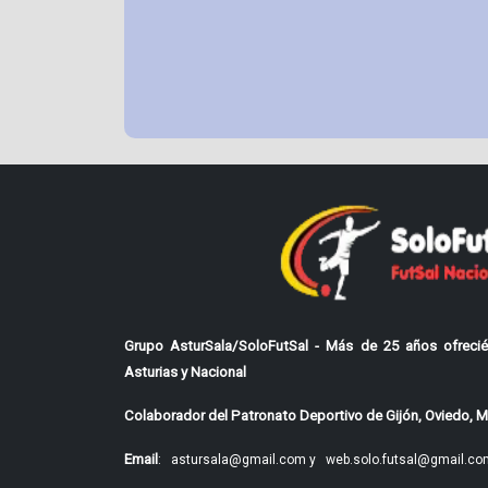
Grupo AsturSala/SoloFutSal - Más de 25 años ofrecié
Asturias y Nacional
Colaborador del Patronato Deportivo de Gijón, Oviedo, Mi
Email
:
astursala@gmail.com y
web.solo.futsal@gmail.co