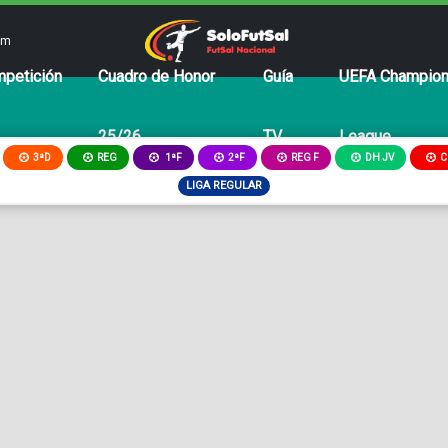
om
petición
Cuadro de Honor
Guía
UEFA Champio
25/26
TV
League
3ªD
REG
2ªF
REG F
DH JV
C
1ªF
LIGA REGULAR