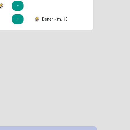
-
Dener - m. 13
-