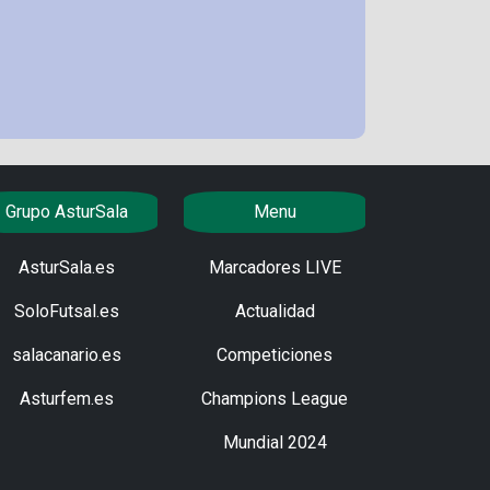
Grupo AsturSala
Menu
AsturSala.es
Marcadores LIVE
SoloFutsal.es
Actualidad
salacanario.es
Competiciones
Asturfem.es
Champions League
Mundial 2024