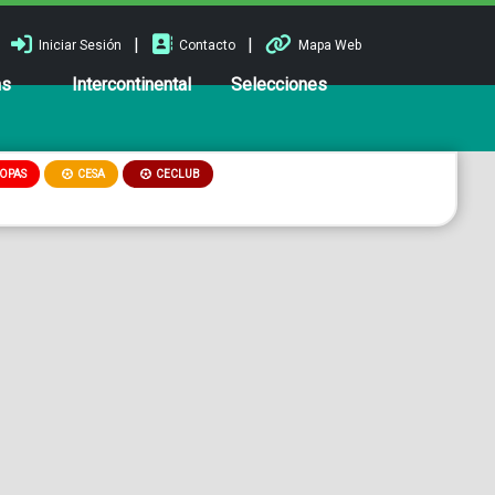
|
|
Iniciar Sesión
Contacto
Mapa Web
ns
Intercontinental
Selecciones
OPAS
CESA
CECLUB