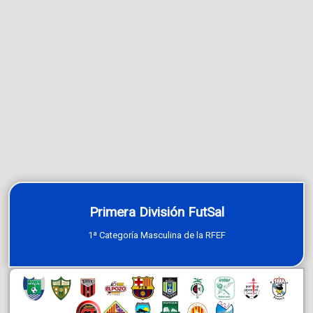
Primera División FutSal
1ª Categoría Masculina de la RFEF