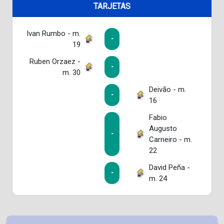
TARJETAS
Ivan Rumbo - m.
-
19
Ruben Orzaez -
-
m. 30
Deivão - m.
-
16
Fabio
Augusto
-
Carneiro - m.
22
David Peña -
-
m. 24