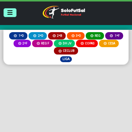
2ªB
3ªD
REG
1ªD
2ªD
1ªF
2ªF
REG F
DH JV
COPAS
CESA
CECLUB
LIGA