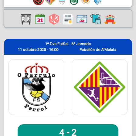
1ª Dvs FutSal - 6ª Jornada
11 octubre 2025 - 16:00
Pabellón de A'Malata
4
-
2