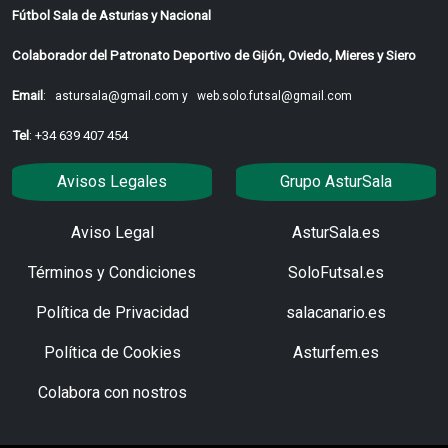
Fútbol Sala de Asturias y Nacional
Colaborador del Patronato Deportivo de Gijón, Oviedo, Mieres y Siero
Email
:
astursala@gmail.com y
web.solo.futsal@gmail.com
Tel
: +34 639 407 454
Avisos Legales
Grupo AsturSala
Aviso Legal
AsturSala.es
Términos y Condiciones
SoloFutsal.es
Política de Privacidad
salacanario.es
Política de Cookies
Asturfem.es
Colabora con nostros