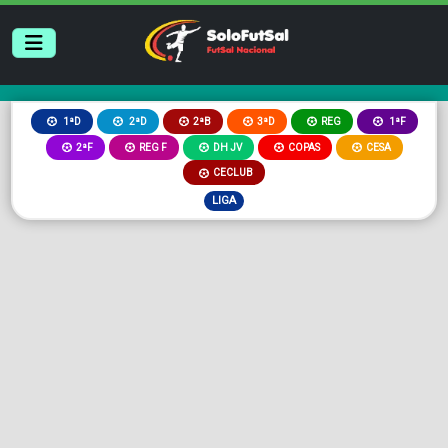
2ªB
3ªD
REG
1ªD
2ªD
1ªF
2ªF
REG F
DH JV
COPAS
CESA
CECLUB
LIGA