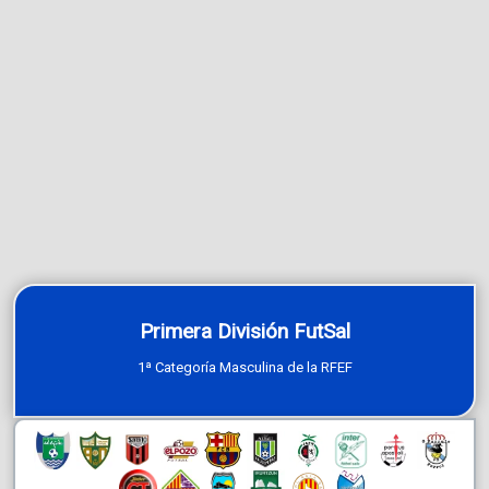
Primera División FutSal
1ª Categoría Masculina de la RFEF