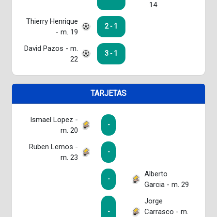
14
Thierry Henrique
2 - 1
- m. 19
David Pazos - m.
3 - 1
22
TARJETAS
Ismael Lopez -
-
m. 20
Ruben Lemos -
-
m. 23
Alberto
-
Garcia - m. 29
Jorge
Carrasco - m.
-