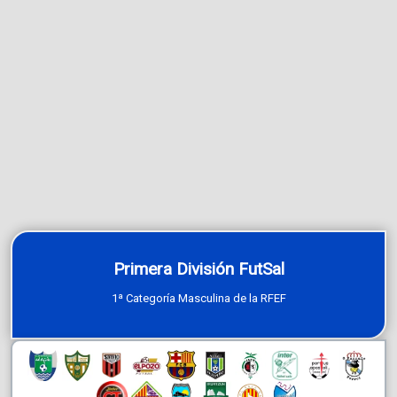
Primera División FutSal
1ª Categoría Masculina de la RFEF