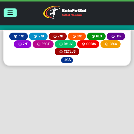
2ªB
3ªD
REG
1ªD
2ªD
1ªF
2ªF
REG F
DH JV
COPAS
CESA
CECLUB
LIGA