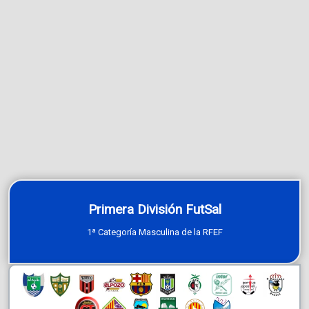
Primera División FutSal
1ª Categoría Masculina de la RFEF