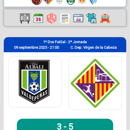
1ª Dvs FutSal - 2ª Jornada
09 septiembre 2025 - 21:00
C. Dep. Virgen de la Cabeza
3
-
5