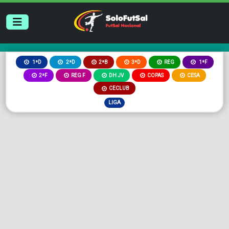
2ªB
3ªD
REG
1ªD
2ªD
1ªF
2ªF
REG F
DH JV
COPAS
CESA
CECLUB
LIGA