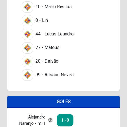
10 - Mario Rivillos
8 - Lin
44 - Lucas Leandro
77 - Mateus
20 - Deivão
99 - Alisson Neves
GOLES
Alejandro
1 - 0
Naranjo - m. 1