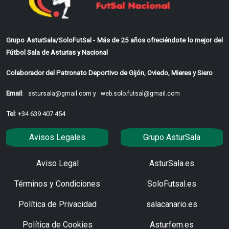
Grupo AsturSala/SoloFutSal - Más de 25 años ofreciéndote lo mejor del
Fútbol Sala de Asturias y Nacional
Colaborador del Patronato Deportivo de Gijón, Oviedo, Mieres y Siero
Email
:
astursala@gmail.com y
web.solo.futsal@gmail.com
Tel
: +34 639 407 454
Avisos Legales
Grupo AsturSala
Aviso Legal
AsturSala.es
Términos y Condiciones
SoloFutsal.es
Política de Privacidad
salacanario.es
Política de Cookies
Asturfem.es