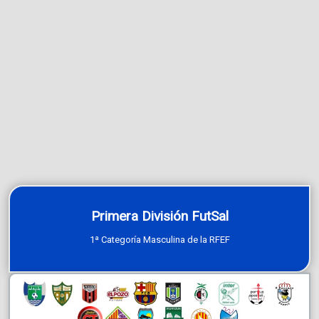
Primera División FutSal
1ª Categoría Masculina de la RFEF