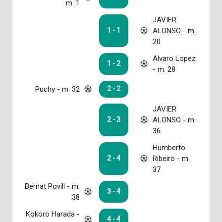
m. 1
JAVIER
ALONSO - m.
1 - 1
20
Alvaro Lopez
1 - 2
- m. 28
Puchy - m. 32
2 - 2
JAVIER
ALONSO - m.
2 - 3
36
Humberto
Ribeiro - m.
2 - 4
37
Bernat Povill - m.
3 - 4
38
Kokoro Harada -
4 - 4