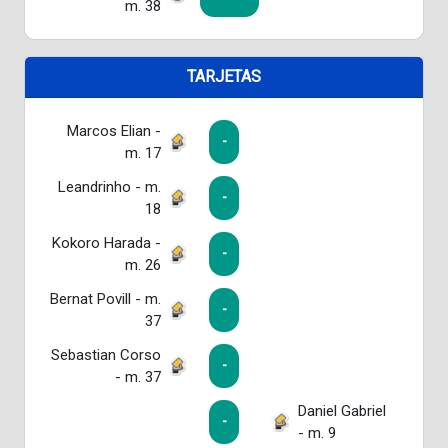
m. 38
TARJETAS
Marcos Elian -
-
m. 17
Leandrinho - m.
-
18
Kokoro Harada -
-
m. 26
Bernat Povill - m.
-
37
Sebastian Corso
-
- m. 37
Daniel Gabriel
-
- m. 9