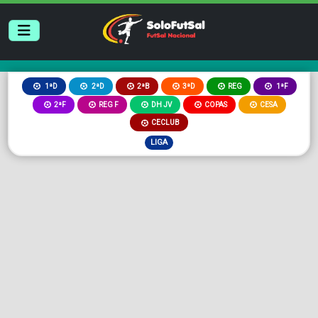
2ªB
3ªD
REG
1ªD
2ªD
1ªF
2ªF
REG F
DH JV
COPAS
CESA
CECLUB
LIGA