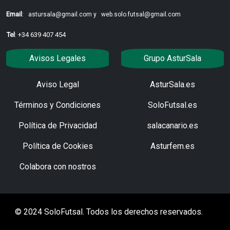
Email
:
astursala@gmail.com y
web.solo.futsal@gmail.com
Tel
: +34 639 407 454
Avisos Legales
Grupo AsturSala
Aviso Legal
AsturSala.es
Términos y Condiciones
SoloFutsal.es
Política de Privacidad
salacanario.es
Política de Cookies
Asturfem.es
Colabora con nostros
© 2024 SoloFutsal. Todos los derechos reservados.