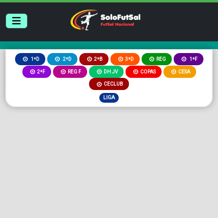
2ªB
3ªD
REG
1ªD
2ªD
1ªF
2ªF
REG F
DH JV
COPAS
CESA
CECLUB
LIGA