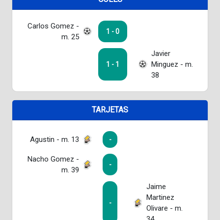
Carlos Gomez -
1 - 0
m. 25
Javier
Minguez - m.
1 - 1
38
TARJETAS
Agustin - m. 13
-
Nacho Gomez -
-
m. 39
Jaime
Martinez
-
Olivare - m.
34