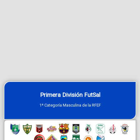
Primera División FutSal
1ª Categoría Masculina de la RFEF