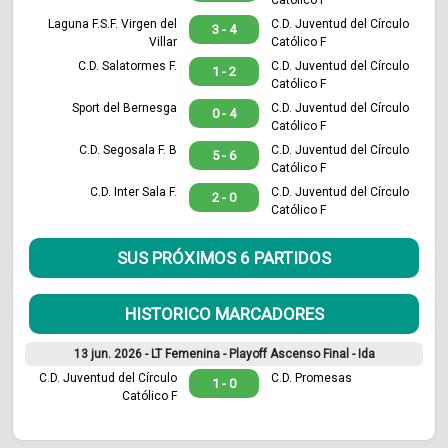
Laguna F.S.F. Virgen del
C.D. Juventud del Círculo
3 - 4
Villar
Católico F
C.D. Salatormes F.
C.D. Juventud del Círculo
1 - 2
Católico F
Sport del Bernesga
C.D. Juventud del Círculo
0 - 4
Católico F
C.D. Segosala F. B
C.D. Juventud del Círculo
5 - 6
Católico F
C.D. Inter Sala F.
C.D. Juventud del Círculo
2 - 0
Católico F
SUS PRÓXIMOS 6 PARTIDOS
HISTORICO MARCADORES
13 jun. 2026 -
LT Femenina - Playoff Ascenso Final - Ida
C.D. Juventud del Círculo
C.D. Promesas
1 - 0
Católico F