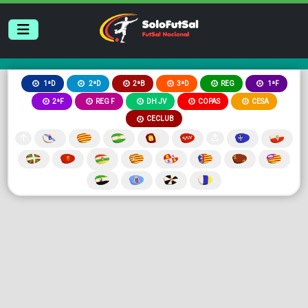
2ªB
3ªD
REG
1ªD
2ªD
1ªF
2ªF
REG F
DH JV
COPAS
CESA
CECLUB