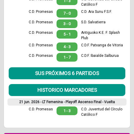
1 - 3
Católico F
C.D. Promesas
C.D. Ara Sunu F.S.F.
7 - 0
C.D. Promesas
S.D. Salvatierra
3 - 0
C.D. Promesas
Antiguoko K.E. F. Splash
5 - 1
Plub
C.D. Promesas
C.D.F. Patxanga de Vitoria
4 - 3
C.D. Promesas
C.D.F. Ibaialde Salburua
1 - 7
SUS PRÓXIMOS 6 PARTIDOS
HISTORICO MARCADORES
21 jun. 2026 -
LT Femenina - Playoff Ascenso Final - Vuelta
C.D. Promesas
C.D. Juventud del Círculo
1 - 3
Católico F