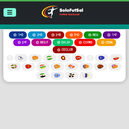
2ªB
3ªD
REG
1ªD
2ªD
1ªF
2ªF
REG F
DH JV
COPAS
CESA
CECLUB