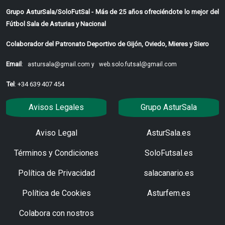
Grupo AsturSala/SoloFutSal - Más de 25 años ofreciéndote lo mejor del
Fútbol Sala de Asturias y Nacional
Colaborador del Patronato Deportivo de Gijón, Oviedo, Mieres y Siero
Email
:
astursala@gmail.com y
web.solo.futsal@gmail.com
Tel
: +34 639 407 454
Avisos Legales
Grupo AsturSala
Aviso Legal
AsturSala.es
Términos y Condiciones
SoloFutsal.es
Política de Privacidad
salacanario.es
Política de Cookies
Asturfem.es
Colabora con nostros