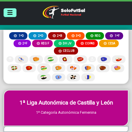
2ªB
3ªD
REG
1ªD
2ªD
1ªF
2ªF
REG F
DH JV
COPAS
CESA
CECLUB
1ª Liga Autonómica de Castilla y León
1ª Categoría Autonómica Femenina