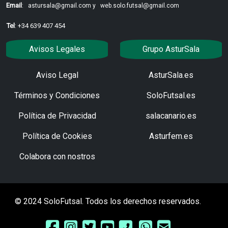
Email
:
astursala@gmail.com y
web.solo.futsal@gmail.com
Tel
: +34 639 407 454
Avisos Legales
Grupo AsturSala
Aviso Legal
AsturSala.es
Términos y Condiciones
SoloFutsal.es
Política de Privacidad
salacanario.es
Política de Cookies
Asturfem.es
Colabora con nostros
© 2024 SoloFutsal. Todos los derechos reservados.