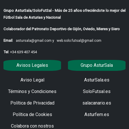
Grupo AsturSala/SoloFutSal - Más de 25 años ofreciéndote lo mejor del
Fútbol Sala de Asturias y Nacional
Colaborador del Patronato Deportivo de Gijón, Oviedo, Mieres y Siero
Email
:
astursala@gmail.com y
web.solo.futsal@gmail.com
Tel
: +34 639 407 454
Avisos Legales
Grupo AsturSala
Aviso Legal
AsturSala.es
Términos y Condiciones
SoloFutsal.es
Política de Privacidad
salacanario.es
Política de Cookies
Asturfem.es
Colabora con nostros