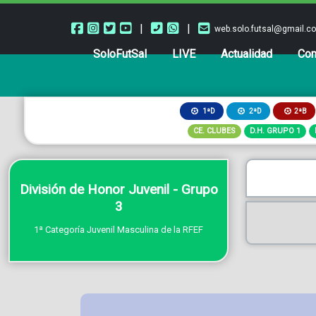
|
|
web.solo.futsal@gmail.c
SoloFutSal
LIVE
Actualidad
Com
2ªB
1ªD
2ªD
CE. CLUBES
D.H. GRUPO 1
División de Honor Juvenil - Grupo
3
1ª Categoría Juvenil Masculina de la RFEF