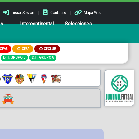
|
|
Iniciar Sesión
Contacto
Mapa Web
ns
Intercontinental
Selecciones
OPAS
CESA
CECLUB
D.H. GRUPO 7
D.H. GRUPO 8