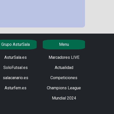
Grupo AsturSala
Menu
AsturSala.es
Marcadores LIVE
SoloFutsal.es
Actualidad
salacanario.es
Competiciones
Asturfem.es
Champions League
Mundial 2024