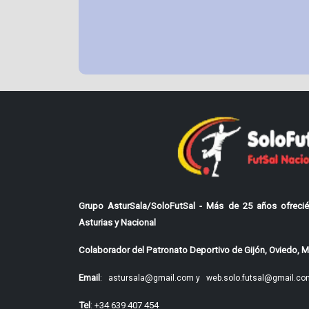
Grupo AsturSala/SoloFutSal - Más de 25 años ofrecié
Asturias y Nacional
Colaborador del Patronato Deportivo de Gijón, Oviedo, Mi
Email
:
astursala@gmail.com y
web.solo.futsal@gmail.co
Tel
: +34 639 407 454