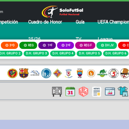
om
petición
Cuadro de Honor
Guía
UEFA Champio
25/26
TV
League
3ªD
REG
2ªF
REG F
DH JV
C
1ªF
D.H. GRUPO 2
D.H. GRUPO 3
D.H. GRUPO 4
D.H. GRUPO 5
D.H. GRUPO 6