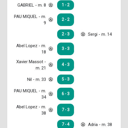
GABRIEL - m. 8
1 - 2
PAU MIQUEL - m.
2 - 2
9
Sergi - m. 14
2 - 3
Abel Lopez - m.
3 - 3
18
Xavier Massot -
4 - 3
m. 21
Nil - m. 33
5 - 3
PAU MIQUEL - m.
6 - 3
34
Abel Lopez - m.
7 - 3
38
Adria - m. 38
7 - 4