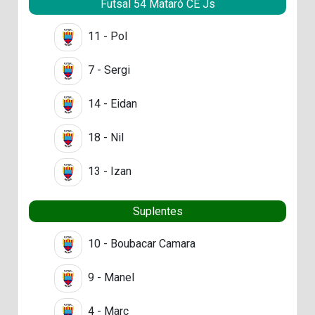
Futsal 54 Mataró CE Js
11 - Pol
7 - Sergi
14 - Eidan
18 - Nil
13 - Izan
Suplentes
10 - Boubacar Camara
9 - Manel
4 - Marc