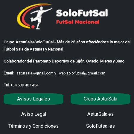
Grupo AsturSala/SoloFutSal - Más de 25 años ofreciéndote lo mejor del
Fútbol Sala de Asturias y Nacional
Colaborador del Patronato Deportivo de Gijón, Oviedo, Mieres y Siero
Email
:
astursala@gmail.com y
web.solo.futsal@gmail.com
Tel
: +34 639 407 454
Avisos Legales
Grupo AsturSala
Aviso Legal
AsturSala.es
Términos y Condiciones
SoloFutsal.es