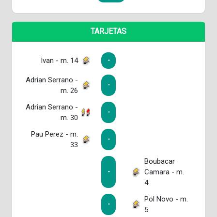
TARJETAS
Ivan - m. 14
-
Adrian Serrano -
-
m. 26
Adrian Serrano -
-
m. 30
Pau Perez - m.
-
33
Boubacar
Camara - m.
-
4
Pol Novo - m.
-
5