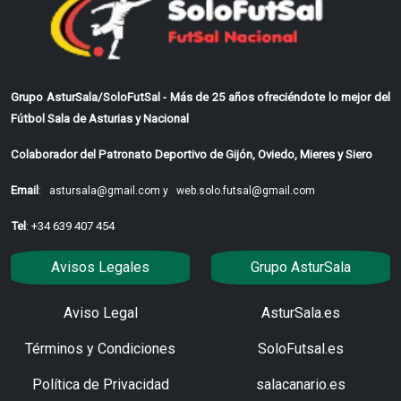
Grupo AsturSala/SoloFutSal - Más de 25 años ofreciéndote lo mejor del
Fútbol Sala de Asturias y Nacional
Colaborador del Patronato Deportivo de Gijón, Oviedo, Mieres y Siero
Email
:
astursala@gmail.com y
web.solo.futsal@gmail.com
Tel
: +34 639 407 454
Avisos Legales
Grupo AsturSala
Aviso Legal
AsturSala.es
Términos y Condiciones
SoloFutsal.es
Política de Privacidad
salacanario.es