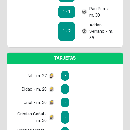
Pau Perez -
1 - 1
m. 30
Adrian
Serrano - m.
1 - 2
39
TARJETAS
Nil - m. 27
-
Didac - m. 28
-
Oriol - m. 30
-
Cristian Cañal -
-
m. 30